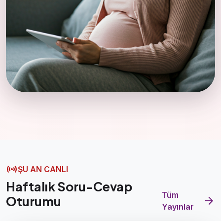
sensors
ŞU AN CANLI
Haftalık Soru-Cevap
Tüm
Oturumu
arrow_forward
Yayınlar