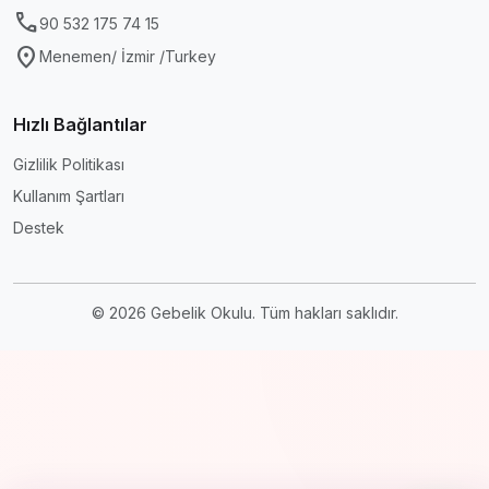
call
90 532 175 74 15
location_on
Menemen/ İzmir /Turkey
Hızlı Bağlantılar
Gizlilik Politikası
Kullanım Şartları
Destek
© 2026 Gebelik Okulu. Tüm hakları saklıdır.