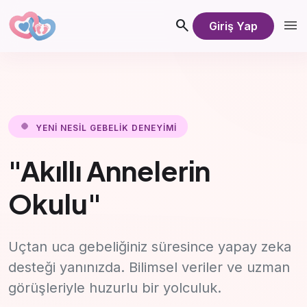
menu
search
Giriş Yap
YENI NESIL GEBELIK DENEYIMI
"Akıllı Annelerin
Okulu"
Uçtan uca gebeliğiniz süresince yapay zeka
desteği yanınızda. Bilimsel veriler ve uzman
görüşleriyle huzurlu bir yolculuk.