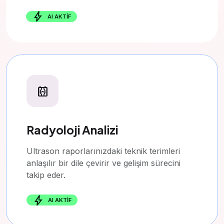
bolt
AI AKTİF
radiology
Radyoloji Analizi
Ultrason raporlarınızdaki teknik terimleri
anlaşılır bir dile çevirir ve gelişim sürecini
takip eder.
bolt
AI AKTİF