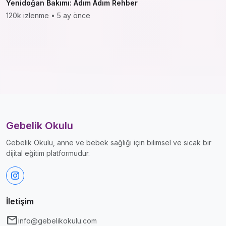
Yenidoğan Bakımı: Adım Adım Rehber
120k izlenme • 5 ay önce
Gebelik Okulu
Gebelik Okulu, anne ve bebek sağlığı için bilimsel ve sıcak bir
dijital eğitim platformudur.
İletişim
mail
info@gebelikokulu.com