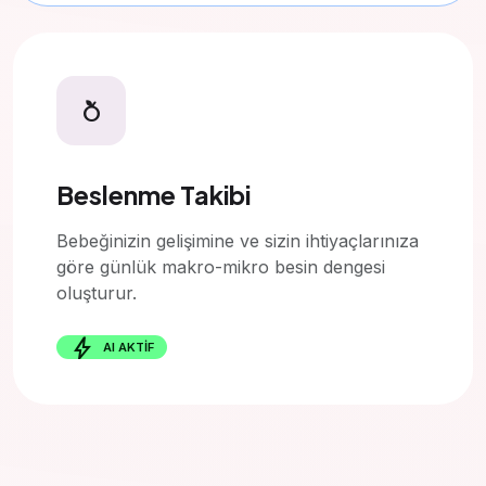
nutrition
Beslenme Takibi
Bebeğinizin gelişimine ve sizin ihtiyaçlarınıza
göre günlük makro-mikro besin dengesi
oluşturur.
bolt
AI AKTİF