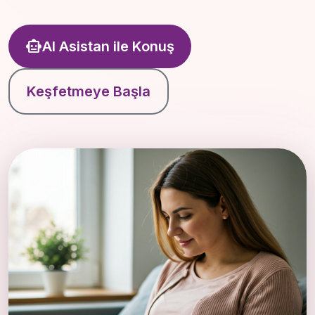
smart_toy
AI Asistan ile Konuş
Keşfetmeye Başla