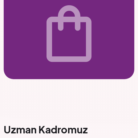
shopping_bag
Uzman Kadromuz